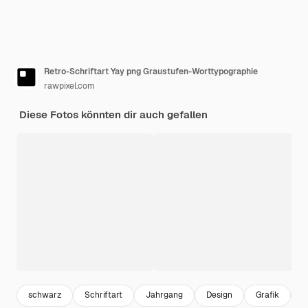
Retro-Schriftart Yay png Graustufen-Worttypographie
rawpixel.com
Diese Fotos könnten dir auch gefallen
schwarz
Schriftart
Jahrgang
Design
Grafik
I