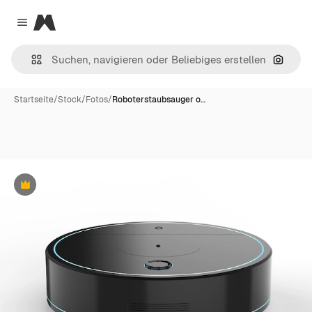
Magnific
Close menu
Nach B
Startseite
/
Stock
/
Fotos
/
Roboterstaubsauger o…
Premium