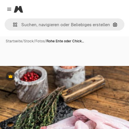
Magnific
Close menu
Nach B
Startseite
/
Stock
/
Fotos
/
Rohe Ente oder Chick…
Premium