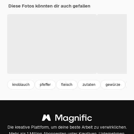
Diese Fotos könnten dir auch gefallen
knoblauch
pfeffer
fleisch
zutaten
gewürze
c
Die kreative Plattform, um deine beste Arbeit zu verwirklichen.
Mehr als 1 Million Abonnenten unter Kreativen, Unternehmen,