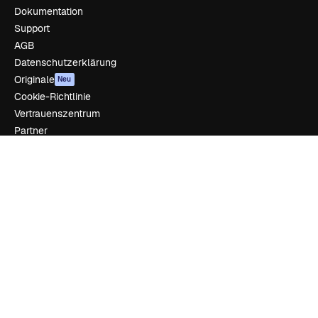
Dokumentation
Support
AGB
Datenschutzerklärung
Originale
Neu
Cookie-Richtlinie
Vertrauenszentrum
Partner
Unternehmen
Unternehmen
Preise
Über uns
Reviews
Karriere
Suchtrends
Blog
Veranstaltungen