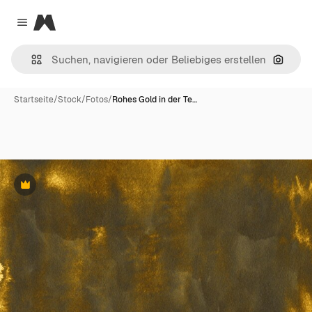
Magnific
Close menu
Nach B
Startseite
/
Stock
/
Fotos
/
Rohes Gold in der Te…
Premium