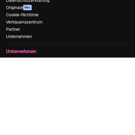
Datenschutzerklärung
Originale
Neu
Cookie-Richtlinie
Vertrauenszentrum
Partner
Unternehmen
Unternehmen
Preise
Über uns
Reviews
Karriere
Suchtrends
Blog
Veranstaltungen
Slidesgo
Deine Inhalte verkaufen
Pressesaal
Suchst du nach magnific.ai