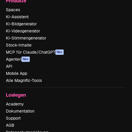
Produkte
Spaces
KI-Assistent
KI-Bildgenerator
KI-Videogenerator
KI-Stimmengenerator
Stock-Inhalte
MCP für Claude/ChatGPT
Neu
Agenten
Neu
API
Mobile App
Alle Magnific-Tools
Loslegen
Academy
Dokumentation
Support
AGB