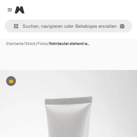
Magnific
Close menu
Nach B
Startseite
/
Stock
/
Fotos
/
Rohrbeutel stehend w…
Premium