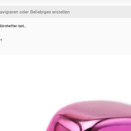
Bürohefter isol…
rt