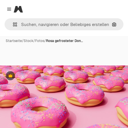
Magnific
Close menu
Nach B
Startseite
/
Stock
/
Fotos
/
Rosa gefrosteter Don…
Premium