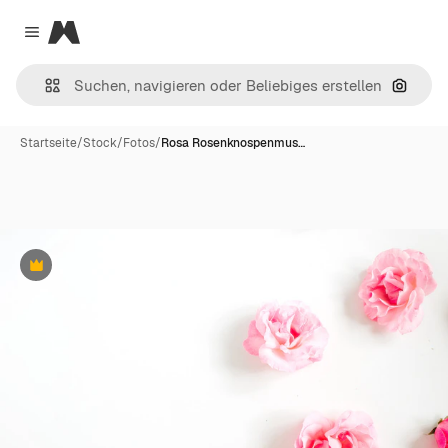
Magnific
Close menu
Nach B
Startseite
/
Stock
/
Fotos
/
Rosa Rosenknospenmus…
Premium