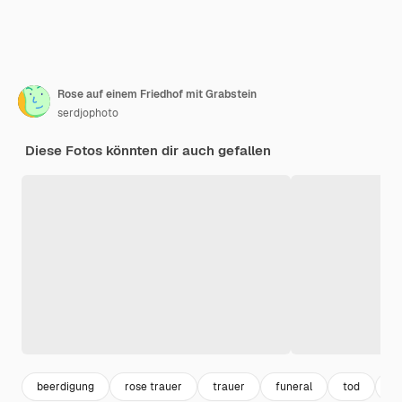
Rose auf einem Friedhof mit Grabstein
serdjophoto
Diese Fotos könnten dir auch gefallen
beerdigung
rose trauer
trauer
funeral
tod
li