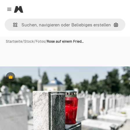
Magnific
Close menu
Nach B
Startseite
/
Stock
/
Fotos
/
Rose auf einem Fried…
Premium