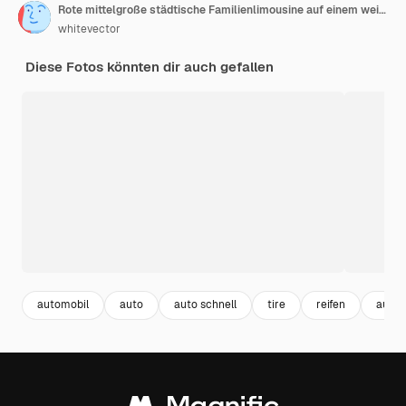
Rote mittelgroße städtische Familienlimousine auf einem weißen einheitlichen Hintergrund. 3D-Rendering.
whitevector
Diese Fotos könnten dir auch gefallen
automobil
auto
auto schnell
tire
reifen
autom