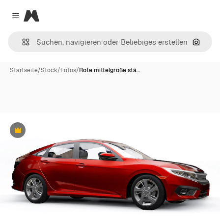
Magnific
Close menu
Nach B
Startseite
/
Stock
/
Fotos
/
Rote mittelgroße stä…
Premium