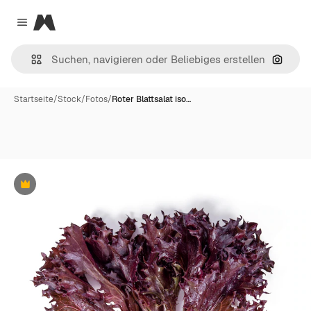
Magnific
Close menu
Nach B
Startseite
/
Stock
/
Fotos
/
Roter Blattsalat iso…
Premium