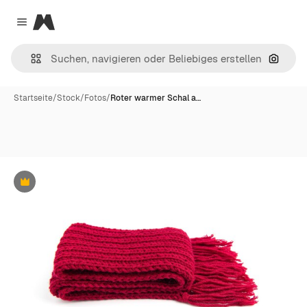
Magnific
Close menu
Nach B
Startseite
/
Stock
/
Fotos
/
Roter warmer Schal a…
Premium