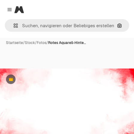
Magnific
Close menu
Nach B
Startseite
/
Stock
/
Fotos
/
Rotes Aquarell-Hinte…
Premium