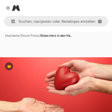
Magnific
Close menu
Nach B
Startseite
/
Stock
/
Fotos
/
Rotes Herz in den Hä…
Premium