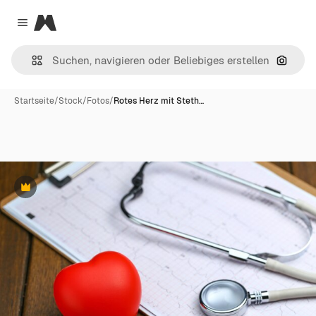
Magnific
Close menu
Nach B
Startseite
/
Stock
/
Fotos
/
Rotes Herz mit Steth…
Premium