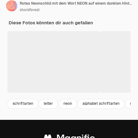
Rotes Neonschild mit dem Wort NEON auf einem dunklen Hintergrund
stockforest
Diese Fotos könnten dir auch gefallen
schriftarten
letter
neon
alphabet schriftarten
neon