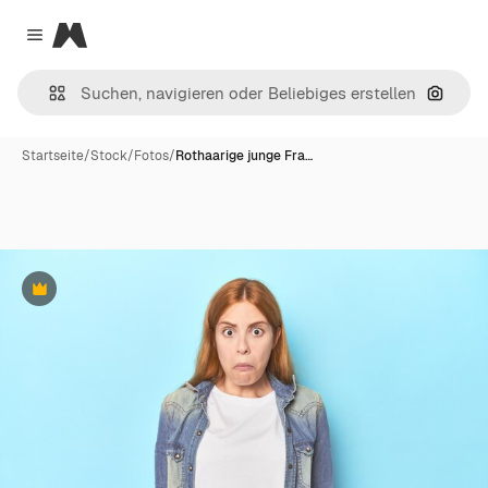
Magnific
Close menu
Nach B
Startseite
/
Stock
/
Fotos
/
Rothaarige junge Fra…
Premium