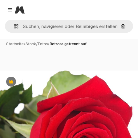
Magnific
Close menu
Nach B
Startseite
/
Stock
/
Fotos
/
Rotrose getrennt auf…
Premium