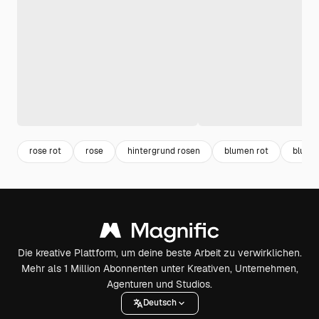
rose rot
rose
hintergrund rosen
blumen rot
blume
Die kreative Plattform, um deine beste Arbeit zu verwirklichen.
Mehr als 1 Million Abonnenten unter Kreativen, Unternehmen,
Agenturen und Studios.
Deutsch