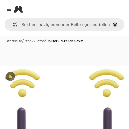
Magnific
Close menu
Nach B
Startseite
/
Stock
/
Fotos
/
Router 3d-render-sym…
Premium