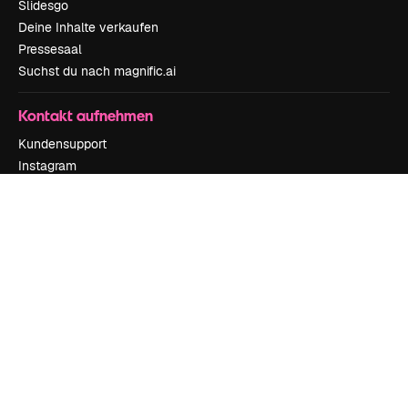
Slidesgo
Deine Inhalte verkaufen
Pressesaal
Suchst du nach magnific.ai
Kontakt aufnehmen
Kundensupport
Instagram
YouTube
LinkedIn
TikTok
Discord
X
Reddit
Copyright © 2010-
2026
Freepik Company S.L.U.
Alle Rechte vorbehalten
.