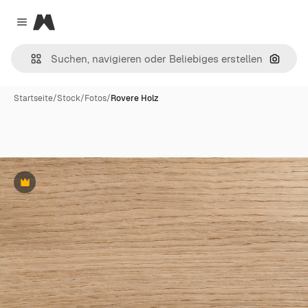
Magnific
Close menu
Nach B
Startseite
/
Stock
/
Fotos
/
Rovere Holz
Premium