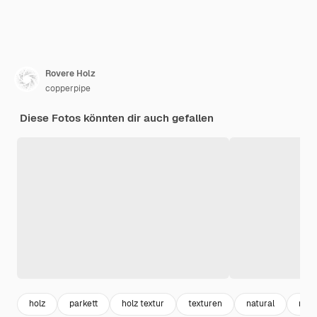
Rovere Holz
copperpipe
Diese Fotos könnten dir auch gefallen
holz
parkett
holz textur
texturen
natural
mus