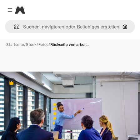
Magnific
Close menu
Nach B
Startseite
/
Stock
/
Fotos
/
Rückseite von arbeit…
Premium