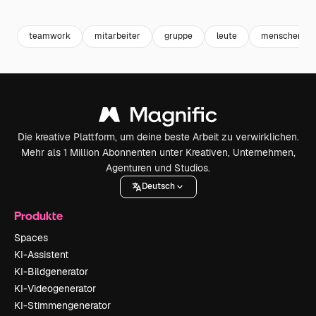
Premium
Premium
Generiert von KI
Premium
Premium
teamwork
mitarbeiter
gruppe
leute
menschen
Die kreative Plattform, um deine beste Arbeit zu verwirklichen.
Mehr als 1 Million Abonnenten unter Kreativen, Unternehmen,
Agenturen und Studios.
Deutsch
Produkte
Spaces
KI-Assistent
KI-Bildgenerator
KI-Videogenerator
KI-Stimmengenerator