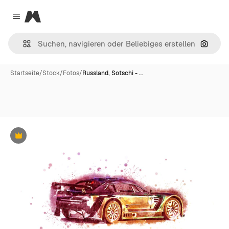
Magnific
Close menu
Nach B
Startseite
/
Stock
/
Fotos
/
Russland, Sotschi - …
Premium