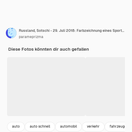
Russland, Sotschi - 29. Juli 2018: Farbzeichnung eines Sportwagens auf der Straße. Sportwagen sind beliebt
parameprizma
Diese Fotos könnten dir auch gefallen
auto
auto schnell
automobil
verkehr
fahrzeuge