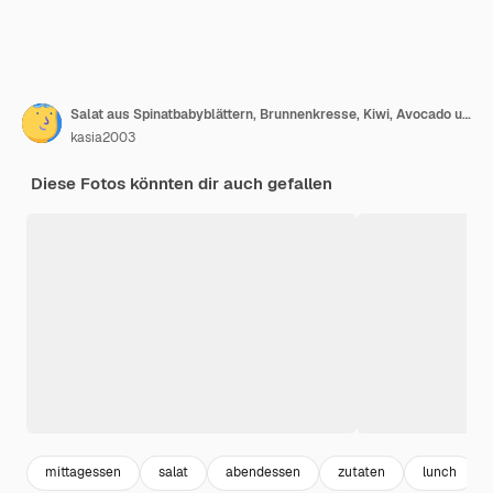
Salat aus Spinatbabyblättern, Brunnenkresse, Kiwi, Avocado und Granatapfel in einer alten Keramikplatte auf einer grauen Betonoberfläche
kasia2003
Diese Fotos könnten dir auch gefallen
mittagessen
salat
abendessen
zutaten
lunch