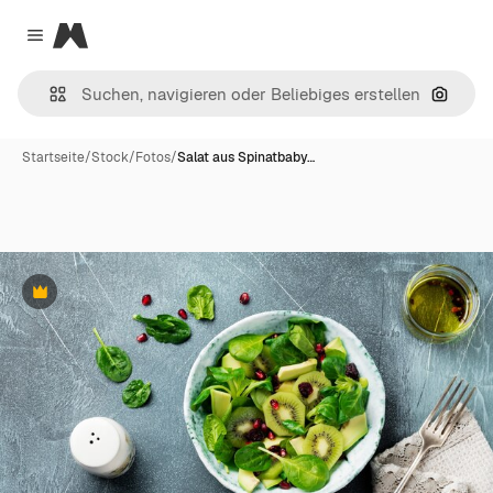
Magnific
Close menu
Nach B
Startseite
/
Stock
/
Fotos
/
Salat aus Spinatbaby…
Premium