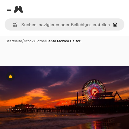
Magnific
Close menu
Nach B
Startseite
/
Stock
/
Fotos
/
Santa Monica Califor…
Premium