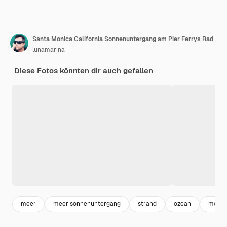
Santa Monica California Sonnenuntergang am Pier Ferrys Rad
lunamarina
Diese Fotos könnten dir auch gefallen
meer
meer sonnenuntergang
strand
ozean
meer 