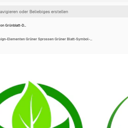
von Grünblatt-D…
Satz von Grünblatt-Design-Elementen Grüner Sprossen Grüner Blatt-Symbol-Vektor-Ikonensatz