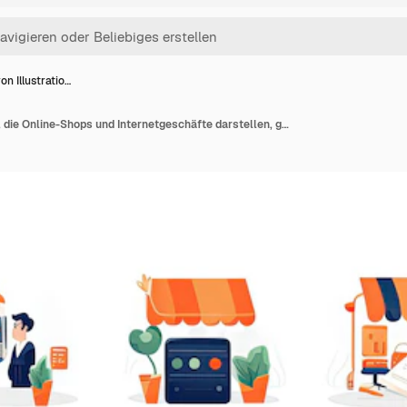
on Illustratio…
Satz von Illustrationen, die Online-Shops und Internetgeschäfte darstellen, generiert mit KI