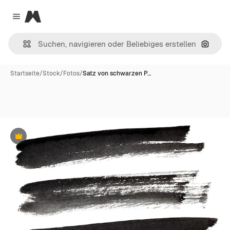
Magnific
Close menu
Nach B
Startseite
/
Stock
/
Fotos
/
Satz von schwarzen P…
Premium