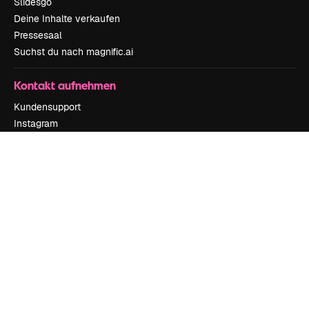
Slidesgo
Deine Inhalte verkaufen
Pressesaal
Suchst du nach magnific.ai
Kontakt aufnehmen
Kundensupport
Instagram
YouTube
LinkedIn
TikTok
Discord
X
Reddit
Copyright © 2010-
2026
Freepik Company S.L.U.
Alle Rechte vorbehalten
.