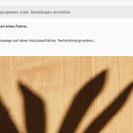
ten eines Palme…
Schatten eines Palmenzweigs auf einer Holzoberfläche, Texturhintergrundmodell für die Präsentation des Produkts