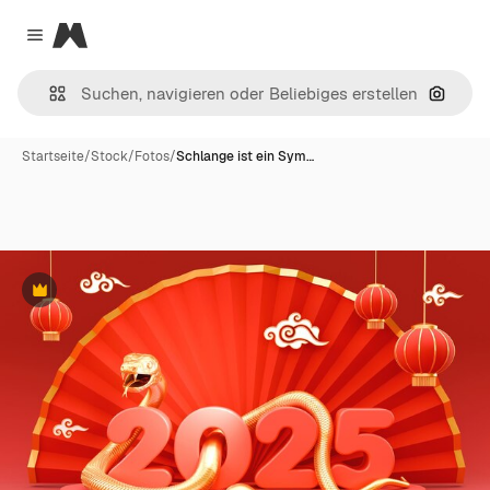
Magnific
Close menu
Nach B
Startseite
/
Stock
/
Fotos
/
Schlange ist ein Sym…
Premium