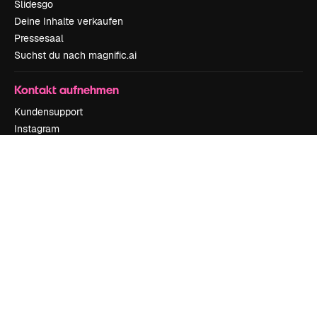
Slidesgo
Deine Inhalte verkaufen
Pressesaal
Suchst du nach magnific.ai
Kontakt aufnehmen
Kundensupport
Instagram
YouTube
LinkedIn
TikTok
Discord
X
Reddit
Copyright © 2010-
2026
Freepik Company S.L.U.
Alle Rechte vorbehalten
.