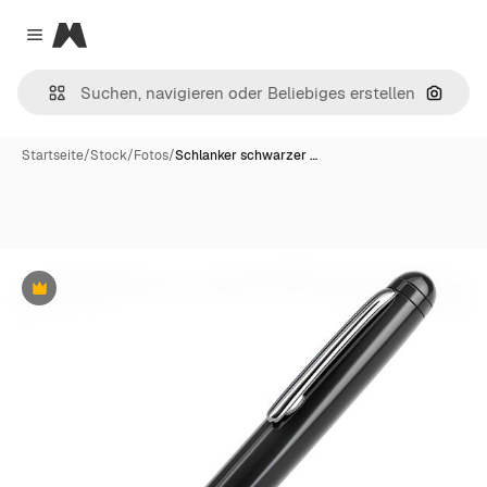
Magnific
Close menu
Nach B
Startseite
/
Stock
/
Fotos
/
Schlanker schwarzer …
Premium