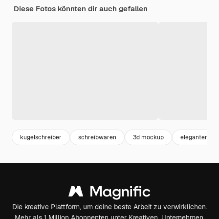
Diese Fotos könnten dir auch gefallen
kugelschreiber
schreibwaren
3d mockup
eleganter hin
Die kreative Plattform, um deine beste Arbeit zu verwirklichen.
Mehr als 1 Million Abonnenten unter Kreativen, Unternehmen,