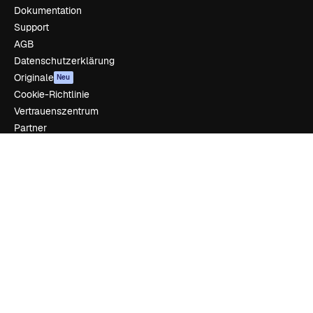
Dokumentation
Support
AGB
Datenschutzerklärung
Originale
Neu
Cookie-Richtlinie
Vertrauenszentrum
Partner
Unternehmen
Unternehmen
Preise
Über uns
Reviews
Karriere
Suchtrends
Blog
Veranstaltungen