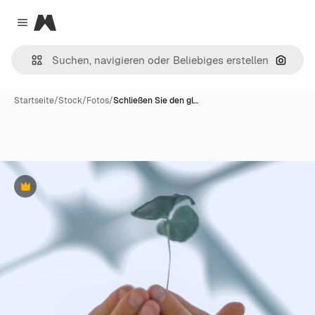
Magnific
Close menu
Nach B
Startseite
/
Stock
/
Fotos
/
Schließen Sie den gl…
Premium