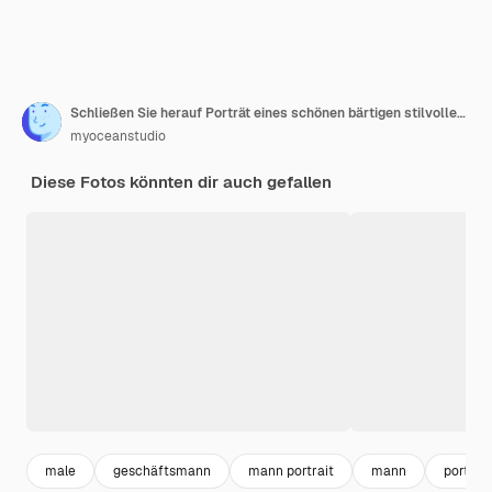
Schließen Sie herauf Porträt eines schönen bärtigen stilvollen selbstbewussten jungen Mannes im Hemd zu Hause, während er auf die Kamera schaut
myoceanstudio
Diese Fotos könnten dir auch gefallen
male
geschäftsmann
mann portrait
mann
porträt