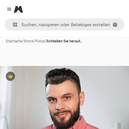
Magnific
Close menu
Nach B
Startseite
/
Stock
/
Fotos
/
Schließen Sie herauf…
Premium