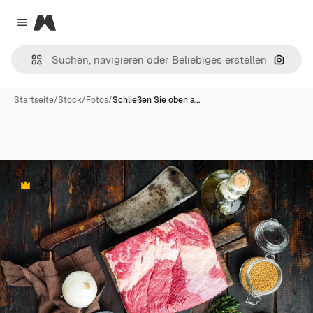
Magnific
Close menu
Nach B
Startseite
/
Stock
/
Fotos
/
Schließen Sie oben a…
Premium