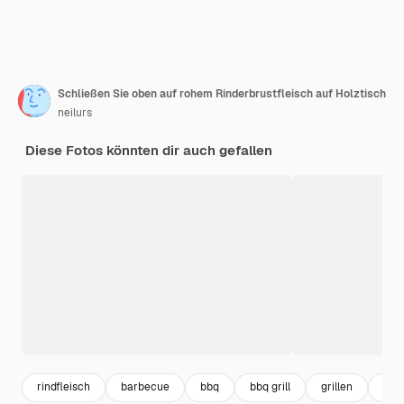
Schließen Sie oben auf rohem Rinderbrustfleisch auf Holztisch
neilurs
Diese Fotos könnten dir auch gefallen
rindfleisch
barbecue
bbq
bbq grill
grillen
zut