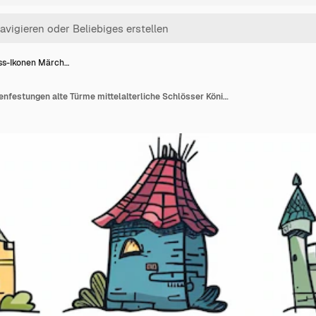
ss-Ikonen Märch…
Schloss-Ikonen Märchenfestungen alte Türme mittelalterliche Schlösser Königreichssymbol König Haus Märchenfestung