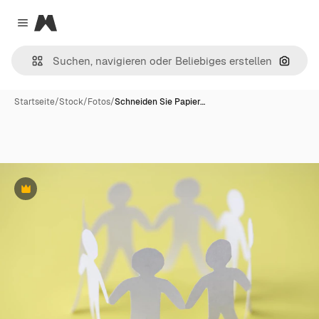
Magnific
Close menu
Nach B
Startseite
/
Stock
/
Fotos
/
Schneiden Sie Papier…
Premium