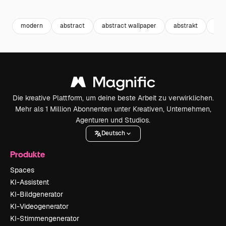
Premium
Premium
Premium
Premium
Generiert v
modern
abstract
abstract wallpaper
abstrakt
abst
Die kreative Plattform, um deine beste Arbeit zu verwirklichen.
Mehr als 1 Million Abonnenten unter Kreativen, Unternehmen,
Agenturen und Studios.
Deutsch
Produkte
Spaces
KI-Assistent
KI-Bildgenerator
KI-Videogenerator
KI-Stimmengenerator