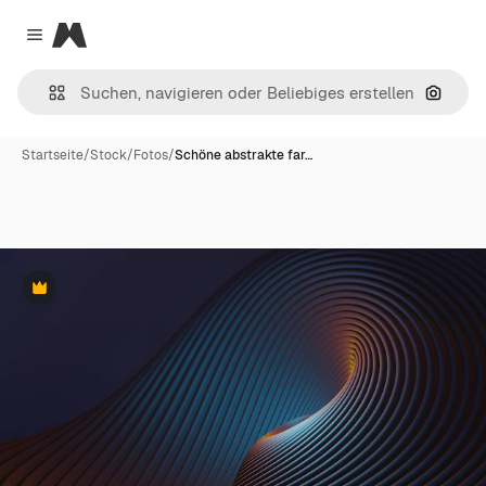
Magnific
Close menu
Nach B
Startseite
/
Stock
/
Fotos
/
Schöne abstrakte far…
Premium