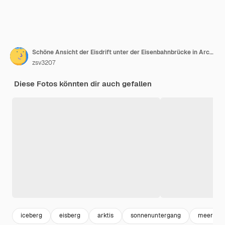
Schöne Ansicht der Eisdrift unter der Eisenbahnbrücke in Archangelsk, Russland. Schöne Eisbewegung auf Nord-Dwina-Fluss, Abendlandschaft.
zsv3207
Diese Fotos könnten dir auch gefallen
iceberg
eisberg
arktis
sonnenuntergang
meer son