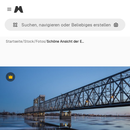
Magnific
Close menu
Nach B
Startseite
/
Stock
/
Fotos
/
Schöne Ansicht der E…
Premium