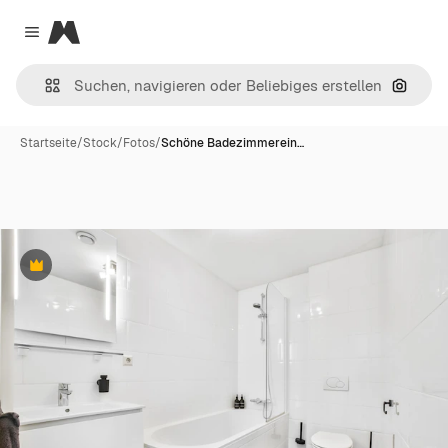
Magnific
Close menu
Nach B
Startseite
/
Stock
/
Fotos
/
Schöne Badezimmerein…
Premium