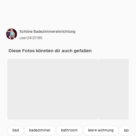
Schöne Badezimmereinrichtung
user24121185
Diese Fotos könnten dir auch gefallen
bad
badezimmer
bathroom
leere wohnung
apartm