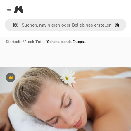
Magnific
Close menu
Nach B
Startseite
/
Stock
/
Fotos
/
Schöne blonde Entspa…
Premium