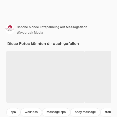
Schöne blonde Entspannung auf Massagetisch
Wavebreak Media
Diese Fotos könnten dir auch gefallen
spa
wellness
massage spa
body massage
frau hü