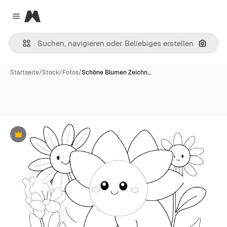
Magnific
Close menu
Nach B
Startseite
/
Stock
/
Fotos
/
Schöne Blumen Zeichn…
Premium