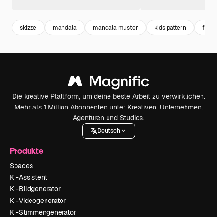
skizze
mandala
mandala muster
kids pattern
flora
Die kreative Plattform, um deine beste Arbeit zu verwirklichen.
Mehr als 1 Million Abonnenten unter Kreativen, Unternehmen,
Agenturen und Studios.
Deutsch
Produkte
Spaces
KI-Assistent
KI-Bildgenerator
KI-Videogenerator
KI-Stimmengenerator