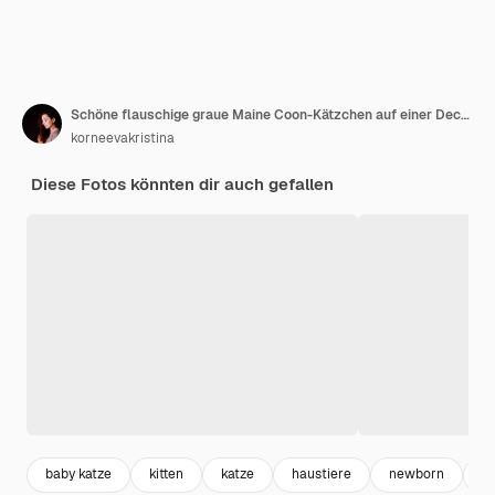
Schöne flauschige graue Maine Coon-Kätzchen auf einer Decke auf rosa Hintergrund Süße Haustiere
korneevakristina
Diese Fotos könnten dir auch gefallen
baby katze
kitten
katze
haustiere
newborn
b