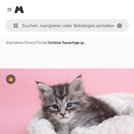
Magnific
Close menu
Nach B
Startseite
/
Stock
/
Fotos
/
Schöne flauschige gr…
Premium