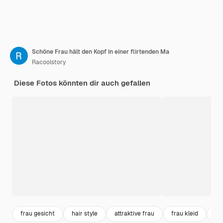
Schöne Frau hält den Kopf in einer flirtenden Ma
Racoolstory
Diese Fotos könnten dir auch gefallen
frau gesicht
hair style
attraktive frau
frau kleid
be