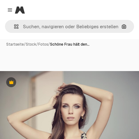
Magnific
Close menu
Nach B
Startseite
/
Stock
/
Fotos
/
Schöne Frau hält den…
Premium