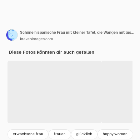
Schöne hispanische Frau mit kleiner Tafel, die Wangen mit lustigem Gesicht schnauft. Mund mit Luft aufgeblasen, Luft fangend.
krakenimages.com
Diese Fotos könnten dir auch gefallen
erwachsene frau
frauen
glücklich
happy woman
t