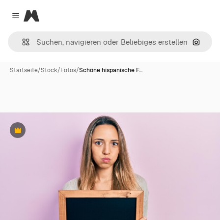
Magnific
Close menu
Nach B
Startseite
/
Stock
/
Fotos
/
Schöne hispanische F…
Premium