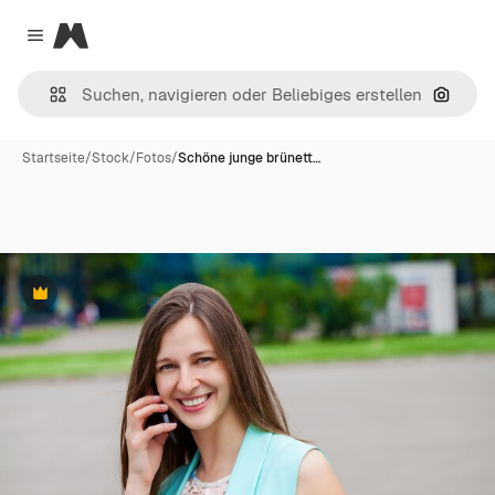
Magnific
Close menu
Nach B
Startseite
/
Stock
/
Fotos
/
Schöne junge brünett…
Premium