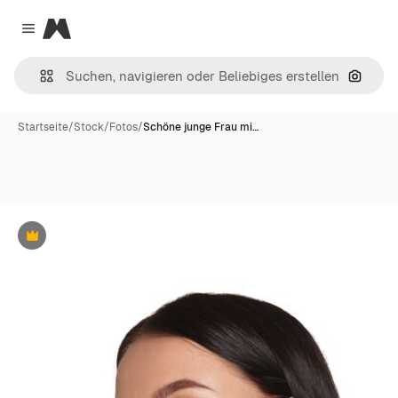
Magnific
Close menu
Nach B
Startseite
/
Stock
/
Fotos
/
Schöne junge Frau mi…
Premium