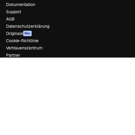
Dokumentation
Support
AGB
Datenschutzerklärung
Originale
Neu
Cookie-Richtlinie
Vertrauenszentrum
Partner
Unternehmen
Unternehmen
Preise
Über uns
Reviews
Karriere
Suchtrends
Blog
Veranstaltungen