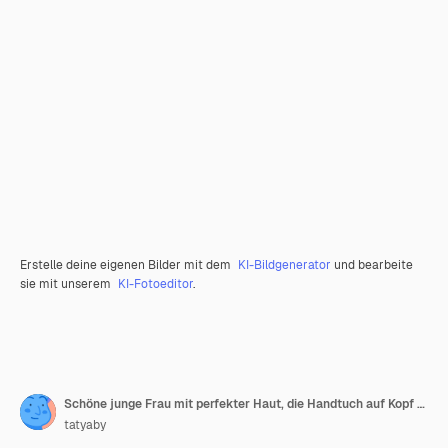
Erstelle deine eigenen Bilder mit dem
KI-Bildgenerator
und bearbeite
sie mit unserem
KI-Fotoeditor
.
Schöne junge Frau mit perfekter Haut, die Handtuch auf Kopf unter Verwendung einer Jadegesichtsrolle mit natürlichen Quarzsteinen auf Weiß trägt
tatyaby