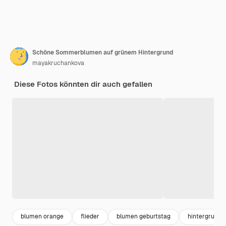
Schöne Sommerblumen auf grünem Hintergrund
mayakruchankova
Diese Fotos könnten dir auch gefallen
blumen orange
flieder
blumen geburtstag
hintergrund 