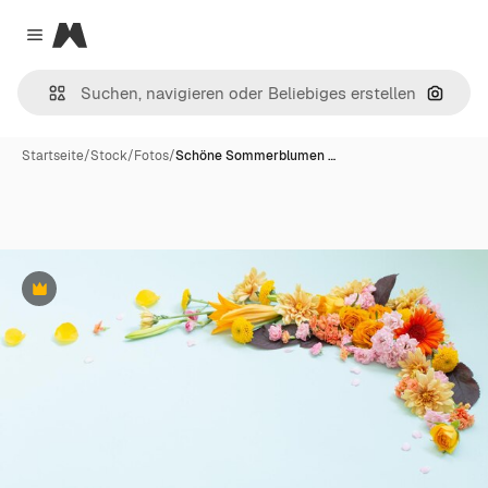
Magnific
Close menu
Nach B
Startseite
/
Stock
/
Fotos
/
Schöne Sommerblumen …
Premium