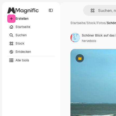
Erstellen
Startseite
/
Stock
/
Fotos
/
Schön
Startseite
Suchen
Schöner Blick auf das
hervebois
Stock
Entdecken
Alle tools
Premium