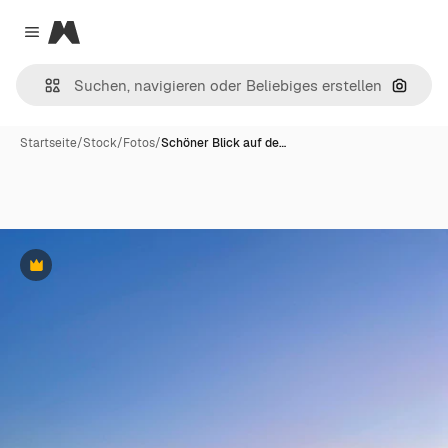
Magnific
Close menu
Nach B
Startseite
/
Stock
/
Fotos
/
Schöner Blick auf de…
Premium