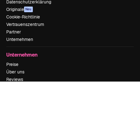
Datenschutzerklärung
Originale
Neu
Cookie-Richtlinie
Vertrauenszentrum
Partner
Unternehmen
Unternehmen
Preise
Über uns
Reviews
Karriere
Suchtrends
Blog
Veranstaltungen
Slidesgo
Deine Inhalte verkaufen
Pressesaal
Suchst du nach magnific.ai