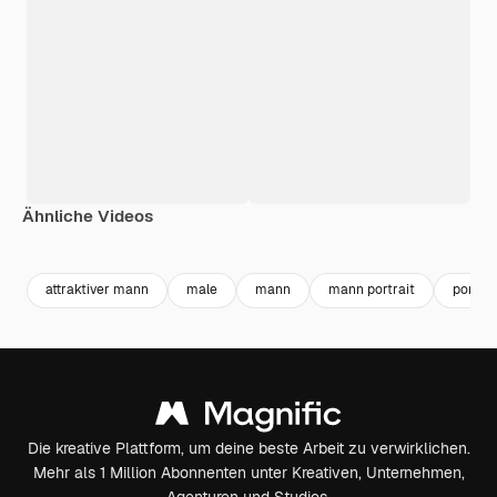
Ähnliche Videos
Premium
Premium
Premium
Premium
attraktiver mann
male
mann
mann portrait
porträt
Die kreative Plattform, um deine beste Arbeit zu verwirklichen.
Mehr als 1 Million Abonnenten unter Kreativen, Unternehmen,
Agenturen und Studios.