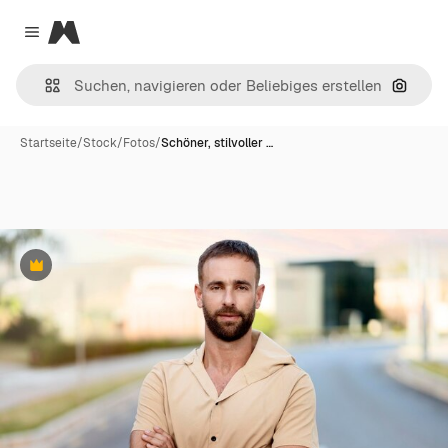
Magnific
Close menu
Nach B
Startseite
/
Stock
/
Fotos
/
Schöner, stilvoller …
Premium